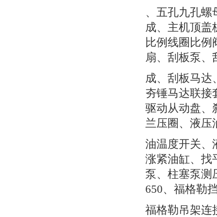
、五孔九孔螺
成、主机顶盖
比例线圈比例
扇、刮板泵、
成、刮板马达
夯锤马达联接
驱动从动盘、
兰压圈、液压
油温度开关、
涨紧油缸、找
泵、柱塞泵测
650、福格勒挡
福格勒吊架连