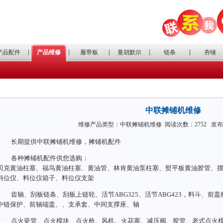
产品配件
产品维修
履带板
曼胡默尔
链条
夯锤
中联摊铺机维修
维修产品类型：中联摊铺机维修 阅读次数：2752 发布时间：
长期提供中联摊铺机维修，摊铺机配件
各种摊铺机配件供您选购：
贝克黄油柱塞、福鸟黄油柱塞、黄油管、林肯黄油泵柱塞、熨平板黄油胶管、
料位仪、料位仪箱子、料位仪支架
齿轴、刮板链条、刮板上链轮、活节ABG325、活节ABG423，料斗、
中链保护、前轴端盖、、支承套、中间支撑座、轴
点火瓷管、点火模块、点火枪、风机、火花塞、减压阀、胶管、老式点火