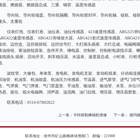
烧器、燃烧器、燃烧器总成、三通、铜管、温度传感器
导向轮、导向轮端盖、导向轮隔圈、导向轮密封环、导向轮轴、链轨、链
接头、支重轮
仪表灯泡、仪表灯座、油位表、油位传感器、423速度传感器、ABG325夯
ABG422速度传感器、ABG423夯锤放大器、ABG423老式速度传感器、ABG4
险丝、边控盒、边控箱按钮、边控信号灯、大灯插头插座、大灯总成、电磁阀
黄油按钮、黄油按钮原装、急停开关、继电器、控制柜、控制柜电源指示器、
旋线插头 插座、启动开关、刹车稳压器、水温表、速度器总成、小时表、行程
器、
波纹管、大修包、单体泵、发电机、发电机支架、发动机线束、分动箱连
回油管、机油泵、机油箱盖、机油压力传感器、节温器、进气胶管、进气门排
达、气弹簧、气门弹簧、气门室盖垫、手油泵、输油泵、输油管、水泵、水位
热器、挺住、熄火电磁阀、消声器、溢流阀、油门拉线、增压器、增压器胶套
联系电话：0516-67882822
上一条：
卡特彼勒摊铺机维修
下一条：
德玛
联系地址：徐州市矿山路枫林绿洲南门 邮编：221000