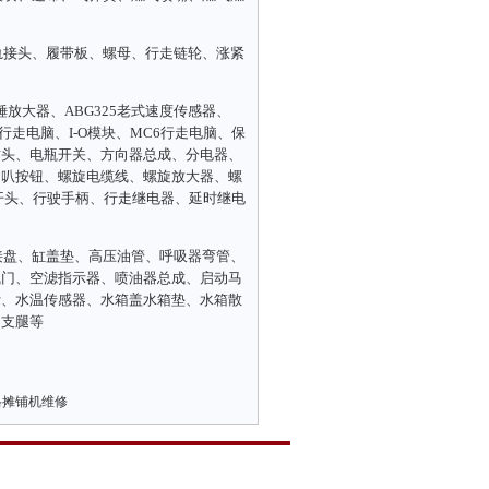
轨接头、履带板、螺母、行走链轮、涨紧
锤放大器、ABG325老式速度传感器、
23行走电脑、I-O模块、MC6行走电脑、保
插头、电瓶开关、方向器总成、分电器、
喇叭按钮、螺旋电缆线、螺旋放大器、螺
开头、行驶手柄、行走继电器、延时继电
接盘、缸盖垫、高压油管、呼吸器弯管、
气门、空滤指示器、喷油器总成、启动马
计、水温传感器、水箱盖水箱垫、水箱散
、支腿等
格摊铺机维修