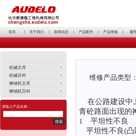
首页
关于我们
新闻动态
产品配件
产品维修
履
机械文库
机械百科
维修产品类型：
摊铺机文库
摊铺机百科
在公路建设中
请输入产品名称：
青砼路面出现的
1 平坦性不良
平坦性不良(凸凹