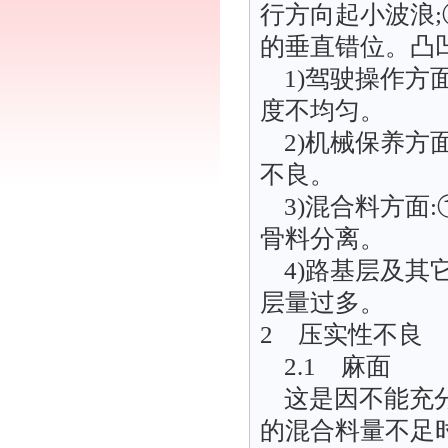
行方向起小波浪
的垂直错位。凸
1)驾驶操作方面
度不均匀。
2)机械保养方面
不良。
3)混合料方面:
骨料分离。
4)路基层及其它
层量过多。
2 压实性不良
2.1 麻面
这是因不能充分
的混合料量不足