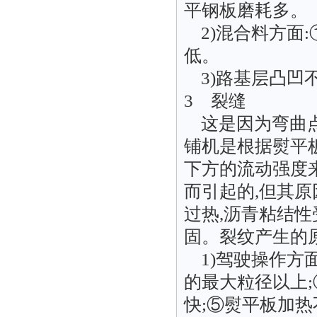
平钢板磨耗多。
2)混合料方面
低。
3)路基层凸凹
3 裂缝
这是因为弯曲点
铺机是根据熨平
下方的流动强度
而引起的,但其
过热,沥青粘结
固。裂纹产生的原
1)驾驶操作方
的最大粒径以上
快;⑤熨平板加热